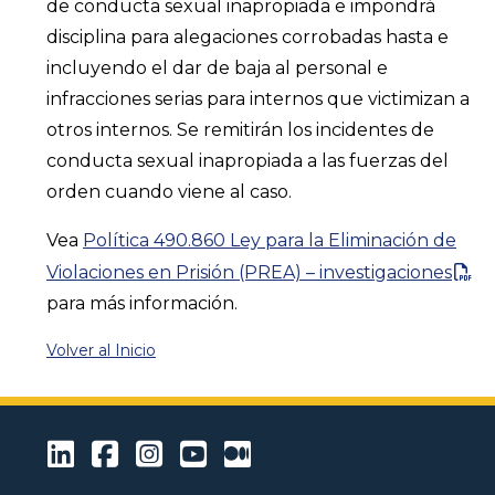
de conducta sexual inapropiada e impondrá
disciplina para alegaciones corrobadas hasta e
incluyendo el dar de baja al personal e
infracciones serias para internos que victimizan a
otros internos. Se remitirán los incidentes de
conducta sexual inapropiada a las fuerzas del
orden cuando viene al caso.
Vea
Política 490.860 Ley para la Eliminación de
Violaciones en Prisión (PREA) – investigaciones
para más información.
Volver al Inicio
LinkedIn
Facebook
Instagram
Youtube
Medium