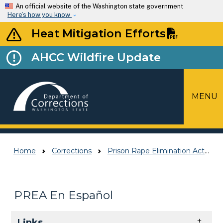
Skip to main content
An official website of the Washington state government
Here’s how you know
Heat Mitigation Efforts
AHCC Wildfire Update
MENU
Top Menu
Home
Corrections
Prison Rape Elimination Act (PREA)
PREA En Español
Skip to main content
Links